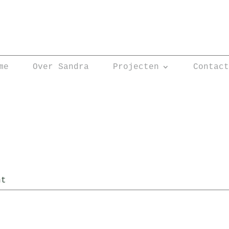
me
Over Sandra
Projecten
Contac
ht