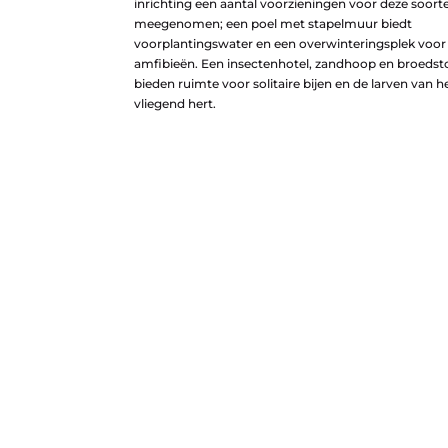
inrichting een aantal voorzieningen voor deze soort
meegenomen; een poel met stapelmuur biedt
voorplantingswater en een overwinteringsplek voor
amfibieën. Een insectenhotel, zandhoop en broedst
bieden ruimte voor solitaire bijen en de larven van h
vliegend hert.