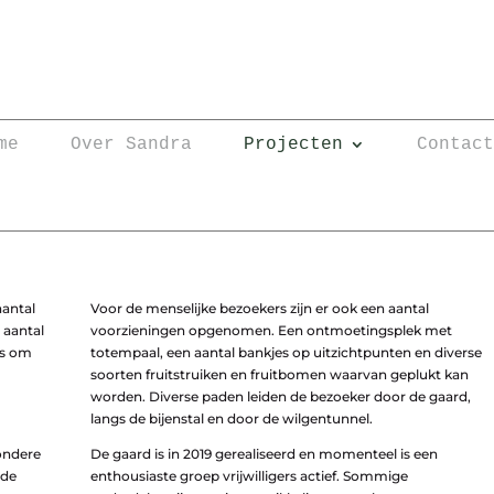
me
Over Sandra
Projecten
Contac
aantal
Voor de menselijke bezoekers zijn er ook een aantal
 aantal
voorzieningen opgenomen. Een ontmoetingsplek met
ns om
totempaal, een aantal bankjes op uitzichtpunten en diverse
soorten fruitstruiken en fruitbomen waarvan geplukt kan
worden. Diverse paden leiden de bezoeker door de gaard,
langs de bijenstal en door de wilgentunnel.
ondere
De gaard is in 2019 gerealiseerd en momenteel is een
 de
enthousiaste groep vrijwilligers actief. Sommige